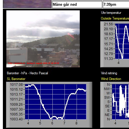
Måne går ned
7:39pm