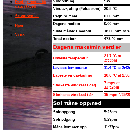
Vindretning
SW
Daglige statistikk
data i tabell
Vindavkjøling (Føles som)
20.8 °C
Se værvarsel
Regn pr. time
0.00
mm
Dagens nedbør
0.00 mm
Hjem
Siste måneds nedbør
18.00 mm
8/7/
Yr.no
Total nedbør
478.40 mm
Dagens maks/min verdier
21.7 °C at
Høyeste temperatur
3:53pm
Laveste temperatur
11.4 °C at 2:4
Laveste vindavkjøling
10.0 °C at 2:5
7 mps at
Sterkeste vindkast i dag
12:52pm
Sterkeste vindkast i år
15
mps
4/25/2
Sol måne opp/ned
Soloppgang
5:23am
Solnedgang
9:29pm
Måne kommer opp
11:33pm