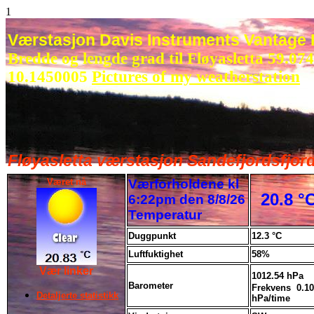
1
Værstasjon Davis Instruments Vantage 
Bredde og lengde grad til Fløyasletta 59.07
10.1450005
Pictures of my weatherstation
Fløyasletta værstasjon Sandefjordsfjor
Været nå
Værforholdene kl
20.8 °
6:22pm den 8/8/26
Temperatur
Duggpunkt
12.3 °C
Luftfuktighet
58%
Vær linker
1012.54 hPa
Barometer
Frekvens 0.1
Detaljerte statistikk
hPa/time