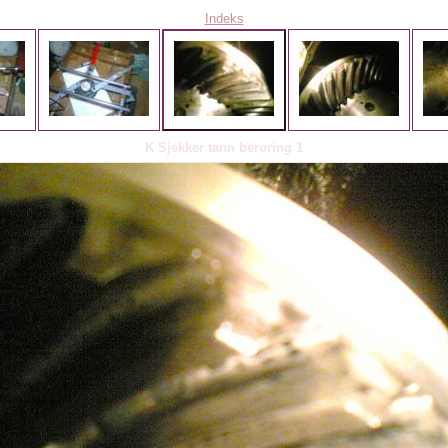
Indeks
K Sjekker tann beroring 1