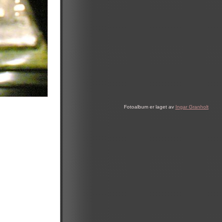
Fotoalbum er laget av
Ingar Granholt