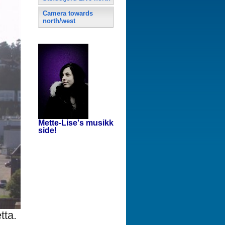
Camera towards
north/west
Mette-Lise's musikk
side!
tta.