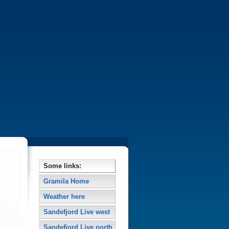
Some links:
Gramila Home
Weather here
Sandefjord Live west
Sandefjord Live north