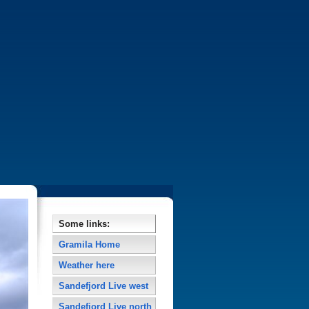
Some links:
Gramila Home
Weather here
Sandefjord Live west
Sandefjord Live north