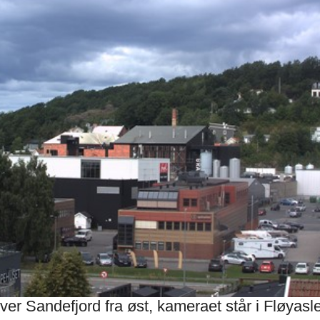
r Sandefjord fra øst, kameraet står i Fløyasle